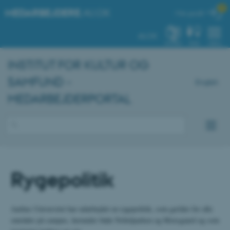

MEDARBEJDERE
.AU.DK
Min profil
AU.DK
SYSTEM
FIND
MENU
INSTITUT FOR KULTUR OG
SAMFUND -
English
MEDARBEJDERPORTAL
Rygepolitik
Aarhus Universitet har udarbejdet en rygepolitik, som gælder for alle
områder på campus, herunder både Nobelparken og Moesgaard og som