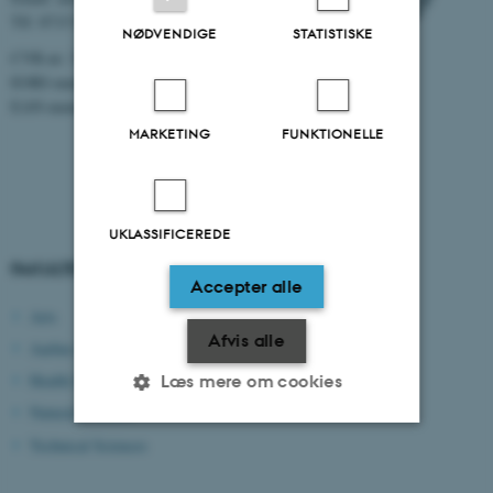
Tlf: 8715 0000
NØDVENDIGE
STATISTISKE
CVR-nr: 31119103
EORI-nummer: DK-31119103
EAN-numre:
www.au.dk/eannumre
MARKETING
FUNKTIONELLE
UKLASSIFICEREDE
FAKULTETER
Accepter alle
Arts
Afvis alle
Aarhus BSS
Health Sciences
Læs mere om cookies
Natural Sciences
Technical Sciences
Nødvendige
Statistiske
Marketing