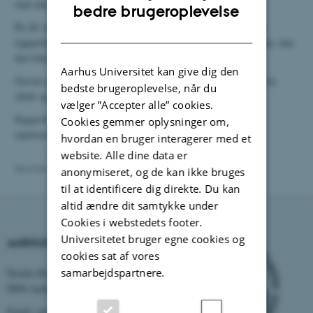
skal udarbejdes med inddragelse af relevante interessenter.
ENGLISH
bedre brugeroplevelse
På AU er det naturligt, at vi hjælper hinanden med at overholde
DANISH
rygepolitikken overalt på campus. Overholdes rygepolitikken ikke, kan
den lokale leder påtale det.
Aarhus Universitet kan give dig den
Gæster på AU skal informeres om reglerne for rygning på AU via
bedste brugeroplevelse, når du
skilte og på digitale informationsplatforme.
vælger ”Accepter alle” cookies.
Rygepolitikken trådte i kraft 1. januar 2022 og er under
Cookies gemmer oplysninger om,
implementering.
hvordan en bruger interagerer med et
website. Alle dine data er
Revideret 03.05.2023
-
Anja Elley
anonymiseret, og de kan ikke bruges
til at identificere dig direkte. Du kan
altid ændre dit samtykke under
Cookies i webstedets footer.
Universitetet bruger egne cookies og
AARHUS UNIVERSITET
cookies sat af vores
samarbejdspartnere.
Nordre Ringgade 1
8000 Aarhus
Email: au@au.dk